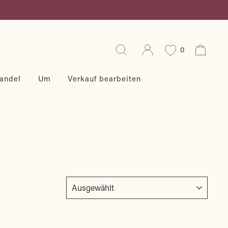
Suche
Einloggen
Eink
0
andel
Um
Verkauf bearbeiten
SORTIEREN