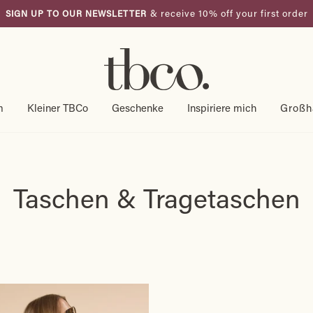
& receive 10% off your first order
SIGN UP TO OUR NEWSLETTER
Pause
Diashow
m
Kleiner TBCo
Geschenke
Inspiriere mich
Großh
Taschen & Tragetaschen