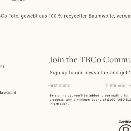
BCo Tote, gewebt aus 100 % recycelter Baumwolle, verwand
Join the TBCo Commu
uns
Sign up to our newsletter and get 1
le wäscht
By signing up, you'll be added to our mailing list
products, with a minimum spend of £100 (USD $
information.