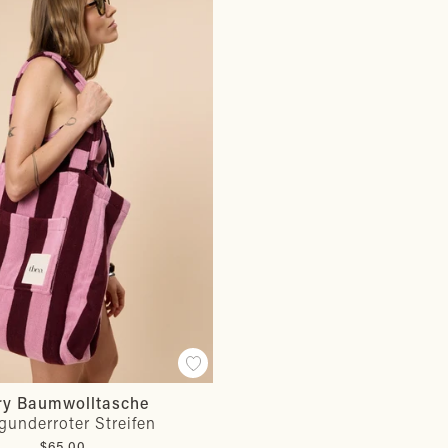
ry Baumwolltasche
gunderroter Streifen
$65.00