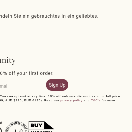
eln Sie ein gebrauchtes in ein geliebtes.
nity
0% off your first order.
Sign Up
. You can opt-out at any time. 10% off welcome discount valid on full price
150, AUD $225, EUR €125). Read our
privacy policy
and
T&C's
for more