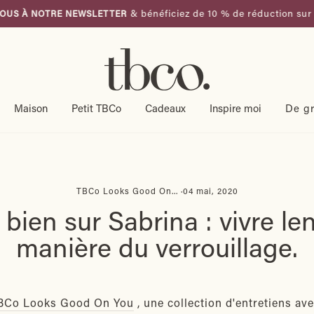
& bénéficiez de 10 % de réduction sur votre
NOTRE NEWSLETTER
Diaporama
Pause
Maison
Petit TBCo
Cadeaux
Inspire moi
De g
TBCo Looks Good On...
·
04 mai, 2020
r bien sur Sabrina : vivre le
manière du verrouillage.
TBCo Looks Good On You
, une collection d'entretiens a