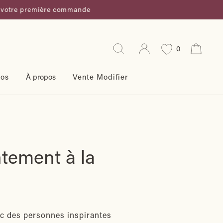
 première commande
Rechercher
Se connecter
Panie
0
ros
À propos
Vente Modifier
ntement à la
vec des personnes inspirantes