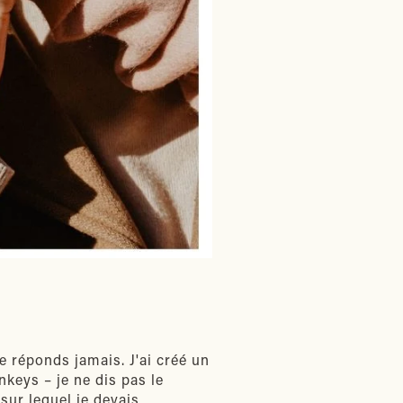
e réponds jamais. J'ai créé un
nkeys – je ne dis pas le
sur lequel je devais