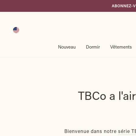
Passer
ABONNEZ-VOUS À 
au
contenu
Nouveau
Dormir
Vêtements
TBCo a l'ai
Bienvenue dans notre
série 