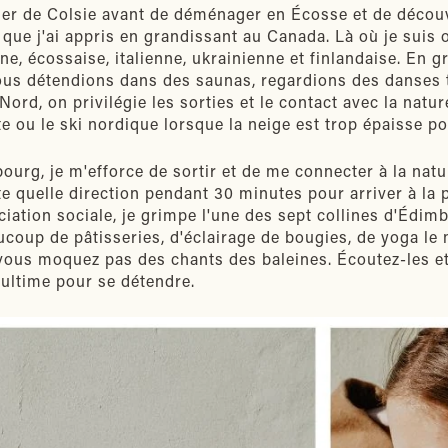
rler de Colsie avant de déménager en Écosse et de décou
ue j'ai appris en grandissant au Canada. Là où je suis or
e, écossaise, italienne, ukrainienne et finlandaise. En
us détendions dans des saunas, regardions des danses tr
ord, on privilégie les sorties et le contact avec la natur
te ou le ski nordique lorsque la neige est trop épaisse p
ourg, je m'efforce de sortir et de me connecter à la natu
e quelle direction pendant 30 minutes pour arriver à la p
iation sociale, je grimpe l'une des sept collines d'Édim
aucoup de pâtisseries, d'éclairage de bougies, de yoga le
 vous moquez pas des chants des baleines. Écoutez-les e
 ultime pour se détendre.