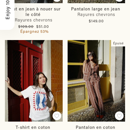
Enjoy 10% Off
Haut en jean à nouer sur
Pantalon large en jean
le côté
Rayures chevrons
Rayures chevrons
$149.00
Prix
Prix
$109.00
$51.00
régulier
réduit
Épargnez 53%
Épuisé
T-shirt en coton
Pantalon en coton