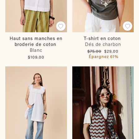
Haut sans manches en
T-shirt en coton
broderie de coton
Dés de charbon
Blanc
Prix
Prix
$75.00
$29.00
régulier
réduit
Épargnez 61%
$109.00