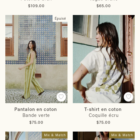
$109.00
$65.00
Épuisé
Pantalon en coton
T-shirt en coton
Bande verte
Coquille écru
$75.00
$75.00
Mix & Match
Mix & Match