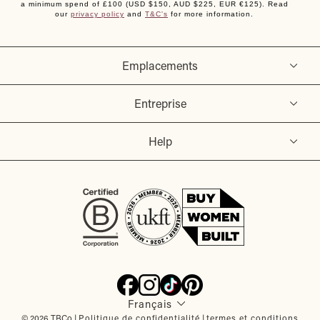
a minimum spend of £100 (USD $150, AUD $225, EUR €125). Read
our
privacy policy
and
T&C's
for more information.
Emplacements
Entreprise
Help
Langue
Français
© 2026 TBCo |
Politique de confidentialité
|
termes et conditions